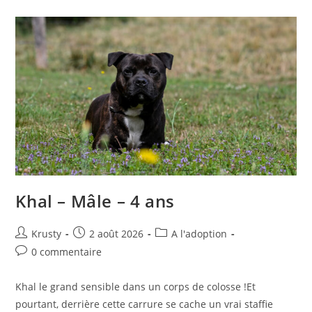
Khal – Mâle – 4 ans
Auteur/autrice
Publication
Post
Krusty
2 août 2026
A l'adoption
de
publiée :
category:
Commentaires
0 commentaire
la
de
publication :
la
Khal le grand sensible dans un corps de colosse !Et
publication :
pourtant, derrière cette carrure se cache un vrai staffie