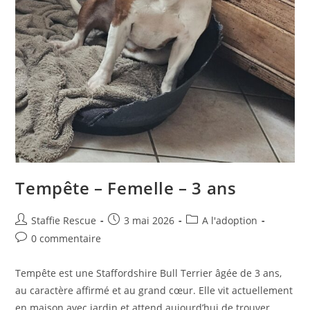
Tempête – Femelle – 3 ans
Auteur/autrice
Publication
Post
Staffie Rescue
3 mai 2026
A l'adoption
de
publiée :
category:
Commentaires
0 commentaire
la
de
publication :
la
Tempête est une Staffordshire Bull Terrier âgée de 3 ans,
publication :
au caractère affirmé et au grand cœur. Elle vit actuellement
en maison avec jardin et attend aujourd’hui de trouver