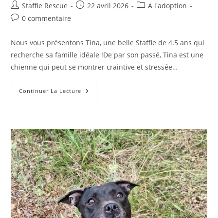
Auteur/autrice
Publication
Post
Staffie Rescue
22 avril 2026
A l'adoption
de
publiée :
category:
Commentaires
0 commentaire
la
de
publication :
la
Nous vous présentons Tina, une belle Staffie de 4.5 ans qui
publication :
recherche sa famille idéale !De par son passé, Tina est une
chienne qui peut se montrer craintive et stressée…
Tina
Continuer La Lecture
–
Femelle
–
4,5
Ans