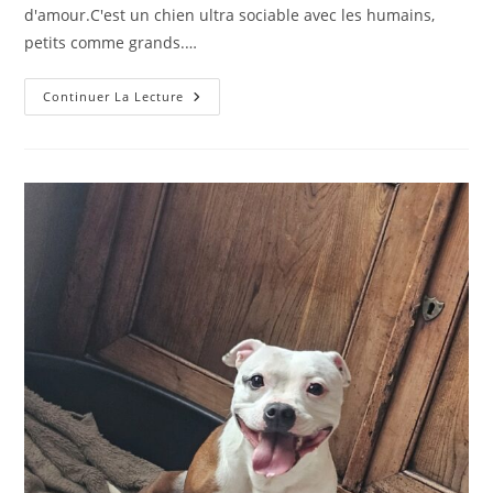
d'amour.C'est un chien ultra sociable avec les humains,
petits comme grands.…
Khal
Continuer La Lecture
–
Mâle
–
4
Ans