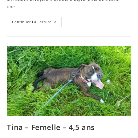
une…
Tempête
Continuer La Lecture
–
Femelle
–
3
Ans
Tina – Femelle – 4,5 ans