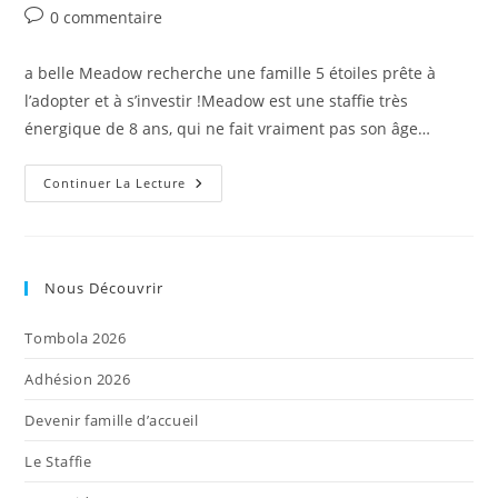
de
publiée :
category:
Commentaires
0 commentaire
la
de
publication :
la
a belle Meadow recherche une famille 5 étoiles prête à
publication :
l’adopter et à s’investir !Meadow est une staffie très
énergique de 8 ans, qui ne fait vraiment pas son âge…
Meadow
Continuer La Lecture
–
Femelle
–
8
Ans
Nous Découvrir
Tombola 2026
Adhésion 2026
Devenir famille d’accueil
Le Staffie