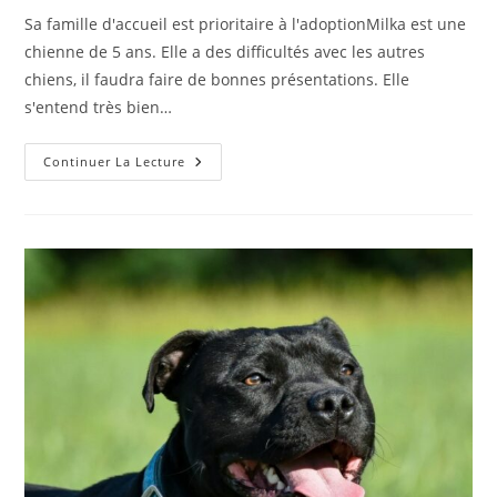
publication :
la
Sa famille d'accueil est prioritaire à l'adoptionMilka est une
publication :
chienne de 5 ans. Elle a des difficultés avec les autres
chiens, il faudra faire de bonnes présentations. Elle
s'entend très bien…
Milka
Continuer La Lecture
–
Femelle
–
5
Ans
(en
Cours
D’adoption)