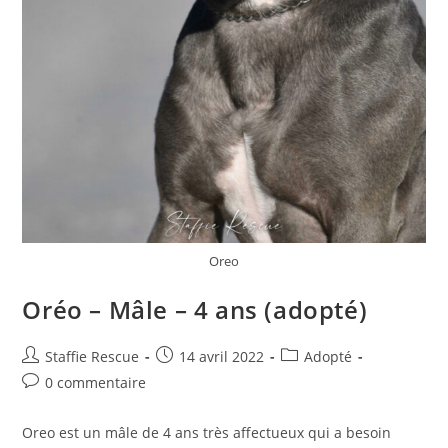
Oreo
Oréo – Mâle – 4 ans (adopté)
Auteur/autrice
Publication
Post
Staffie Rescue
14 avril 2022
Adopté
de
publiée :
category:
Commentaires
0 commentaire
la
de
publication :
la
Oreo est un mâle de 4 ans très affectueux qui a besoin
publication :