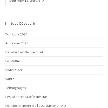
O’Max
Continuer La Lecture
–
Mâle
–
2
Ans
1/2
Nous Découvrir
–
En
Cours
Tombola 2026
D’adoption
Adhésion 2026
Devenir famille d’accueil
Le Staffie
Nous aider
Santé
Témoignages
Les adoptés Staffie Rescue
Fonctionnement de l’association / FAQ