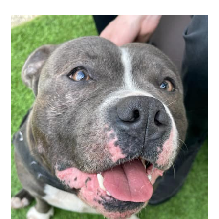
1
An
(en
Cours
D’adoption)