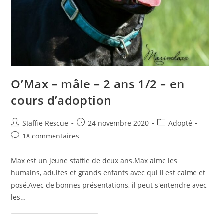
O’Max – mâle – 2 ans 1/2 – en
cours d’adoption
Auteur/autrice
Publication
Post
Staffie Rescue
24 novembre 2020
Adopté
de
publiée :
category:
Commentaires
18 commentaires
la
de
publication :
la
Max est un jeune staffie de deux ans.Max aime les
publication :
humains, adultes et grands enfants avec qui il est calme et
posé.Avec de bonnes présentations, il peut s'entendre avec
les…