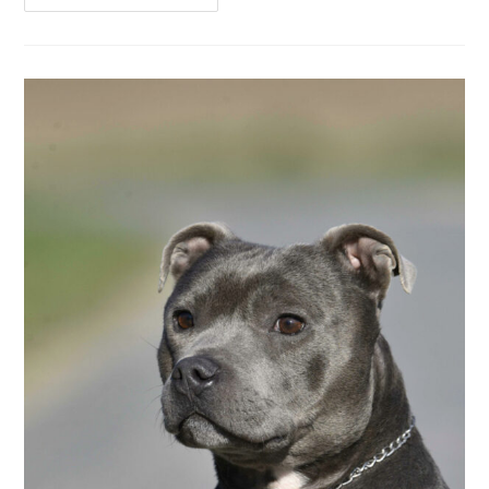
–
Mâle
–
5
Ans
(en
Cours
D’adoption)