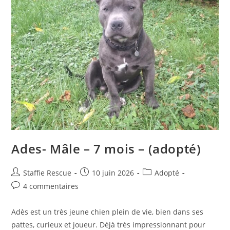
Ades- Mâle – 7 mois – (adopté)
Auteur/autrice
Publication
Post
Staffie Rescue
10 juin 2026
Adopté
de
publiée :
category:
Commentaires
4 commentaires
la
de
publication :
la
Adès est un très jeune chien plein de vie, bien dans ses
publication :
pattes, curieux et joueur. Déjà très impressionnant pour