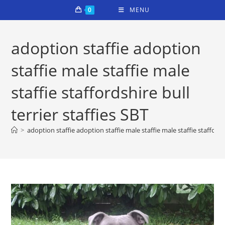
Skip
0
MENU
to
content
adoption staffie adoption
staffie male staffie male
staffie staffordshire bull
terrier staffies SBT
>
adoption staffie adoption staffie male staffie male staffie staffordsh