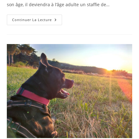
son âge, il deviendra à l’âge adulte un staffie de…
Ades-
Continuer La Lecture
Mâle
–
7
Mois
–
(adopté)