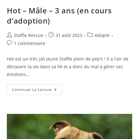
Hot – Mâle – 3 ans (en cours
d’adoption)
Auteur/autrice
Publication
Post
Staffie Rescue
31 août 2023
Adopté
de
publiée :
category:
Commentaires
1 commentaire
la
de
publication :
la
Hot est un très joli jeune Staffie plein de pep's ! Il a l'air de
publication :
découvrir la vie dans sa FA et a donc du mal à gérer ses
émotions…
Hot
Continuer La Lecture
–
Mâle
–
3
Ans
(en
Cours
D’adoption)