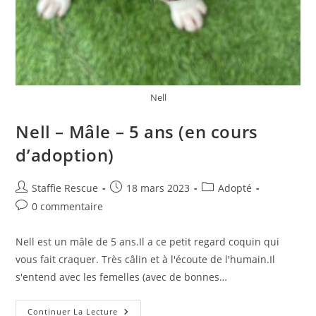
Nell
Nell – Mâle – 5 ans (en cours
d’adoption)
Auteur/autrice
Publication
Post
Staffie Rescue
18 mars 2023
Adopté
de
publiée :
category:
Commentaires
0 commentaire
la
de
publication :
la
Nell est un mâle de 5 ans.Il a ce petit regard coquin qui
publication :
vous fait craquer. Très câlin et à l'écoute de l'humain.Il
s'entend avec les femelles (avec de bonnes…
Nell
Continuer La Lecture