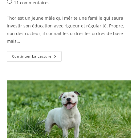
de
publiée :
category:
Commentaires
11 commentaires
la
de
publication :
la
Thor est un jeune mâle qui mérite une famille qui saura
publication :
investir son éducation avec rigueur et régularité. Propre,
non destructeur, il connait les ordres les ordres de base
mais…
Thor
Continuer La Lecture
–
Mâle
–
1
An
1/2
(adopté)