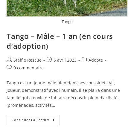
Tango
Tango – Mâle – 1 an (en cours
d’adoption)
Auteur/autrice
Publication
Post
Staffie Rescue
6 avril 2023
Adopté
de
publiée :
category:
Commentaires
0 commentaire
la
de
publication :
la
Tango est un jeune mâle bien dans ses coussinets.Vif,
publication :
joueur, démonstratif avec l'humain, il se plaira dans une
famille qui a envie de lui faire découvrir plein d'activités
(promenades, activités…
Tango
Continuer La Lecture
–
Mâle
–