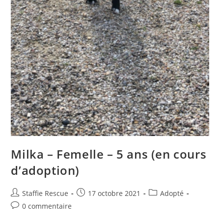
Milka – Femelle – 5 ans (en cours
d’adoption)
Auteur/autrice
Publication
Post
Staffie Rescue
17 octobre 2021
Adopté
de
publiée :
category:
Commentaires
0 commentaire
la
de